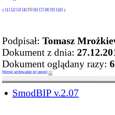
«
[1]
[2]
[3]
[4]
[5]
[6]
[7]
[8]
[9]
[10]
»
Podpisał:
Tomasz Mrożkie
Dokument z dnia:
27.12.20
Dokument oglądany razy:
6
Wersje archiwalne tej strony
SmodBIP v.2.07