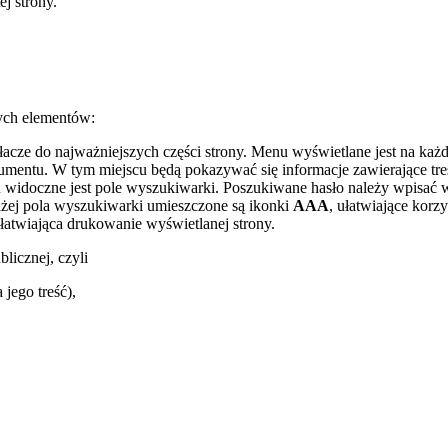
ej strony.
wych elementów:
cze do najważniejszych części strony. Menu wyświetlane jest na każde
kumentu. W tym miejscu będą pokazywać się informacje zawierające tr
doczne jest pole wyszukiwarki. Poszukiwane hasło należy wpisać w po
niżej pola wyszukiwarki umieszczone są ikonki
AAA
, ułatwiające korz
łatwiająca drukowanie wyświetlanej strony.
licznej, czyli
jego treść),