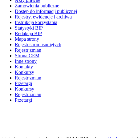
Akty prawne
Zamówienia publiczne
Dostęp do informacji publicznej
Rejestry, ewidencje i archiwa
Instrukcja korzystania
Statystyki BIP
Redakcja BIP
Mapa strony
Rejestr stron usuniętych
Rejestr zmian
Strona CEM
Inne strony
Kontakty
Konkursy
Rejestr zmian
Przetargi
Konkursy
Rejestr zmian
Przetargi