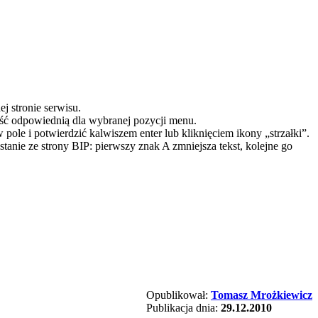
j stronie serwisu.
eść odpowiednią dla wybranej pozycji menu.
le i potwierdzić kalwiszem enter lub kliknięciem ikony „strzałki”.
ystanie ze strony BIP: pierwszy znak A zmniejsza tekst, kolejne go
Opublikował:
Tomasz Mrożkiewicz
Publikacja dnia:
29.12.2010