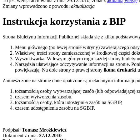
To jest wersja archiwalna z dnia 29.12.2010, zobacz
aktualną wersję
t
Zmiany wprowadzono z powodu:
aktualizacja
Instrukcja korzystania z BIP
Strona Biuletynu Informacji Publicznej składa się z kilku podstawo
Menu głównego (po lewej stronie witryny) zawierającego odsyła
Właściwej treści strony zamieszczonej w środkowej części do
Wyszukiwarka. W lewym górnym rogu każdej strony biuletynu wi
Narzędzia ułatwiające odczytywanie informacji na stronie. Po
powiększają. Na dole strony z prawej strony
ikona drukarki
u
Zamieszczone na stronie dane opatrzone są metadanymi informacji pub
tożsamością osoby wytwarzającej zasób (lub odpowiadającej za 
czasem wytworzenia zasobu,
tożsamością osoby, która udostępniła zasób na SGBIP,
czasem udostępnienia zasobu na SGBIP.
Podpisał:
Tomasz Mrożkiewicz
Dokument z dnia:
27.12.2010