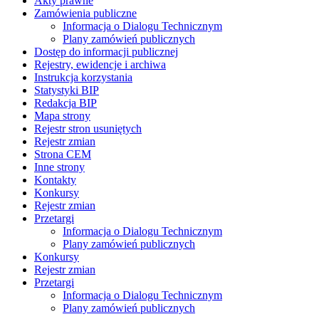
Akty prawne
Zamówienia publiczne
Informacja o Dialogu Technicznym
Plany zamówień publicznych
Dostęp do informacji publicznej
Rejestry, ewidencje i archiwa
Instrukcja korzystania
Statystyki BIP
Redakcja BIP
Mapa strony
Rejestr stron usuniętych
Rejestr zmian
Strona CEM
Inne strony
Kontakty
Konkursy
Rejestr zmian
Przetargi
Informacja o Dialogu Technicznym
Plany zamówień publicznych
Konkursy
Rejestr zmian
Przetargi
Informacja o Dialogu Technicznym
Plany zamówień publicznych