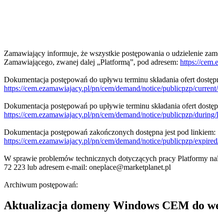
Zamawiający informuje, że wszystkie postępowania o udzielenie z
Zamawiającego, zwanej dalej „Platformą”, pod adresem:
https://cem
Dokumentacja postępowań do upływu terminu składania ofert dostępna
https://cem.ezamawiajacy.pl/pn/cem/demand/notice/publicpzp/cu
Dokumentacja postępowań po upływie terminu składania ofert dostępn
https://cem.ezamawiajacy.pl/pn/cem/demand/notice/publicpzp/du
Dokumentacja postępowań zakończonych dostępna jest pod linkiem:
https://cem.ezamawiajacy.pl/pn/cem/demand/notice/publicpzp/ex
W sprawie problemów technicznych dotyczących pracy Platformy nale
72 223 lub adresem e-mail: oneplace@marketplanet.pl
Archiwum postępowań:
Aktualizacja domeny Windows CEM do we