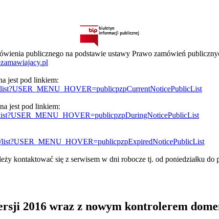
amówienia publicznego na podstawie ustawy Prawo zamówień publiczn
.ezamawiajacy.pl
 jest pod linkiem:
rrent/list?USER_MENU_HOVER=publicpzpCurrentNoticePublicList
a jest pod linkiem:
ring/list?USER_MENU_HOVER=publicpzpDuringNoticePublicList
pired/list?USER_MENU_HOVER=publicpzpExpiredNoticePublicList
ży kontaktować się z serwisem w dni robocze tj. od poniedziałku do 
rsji 2016 wraz z nowym kontrolerem dome