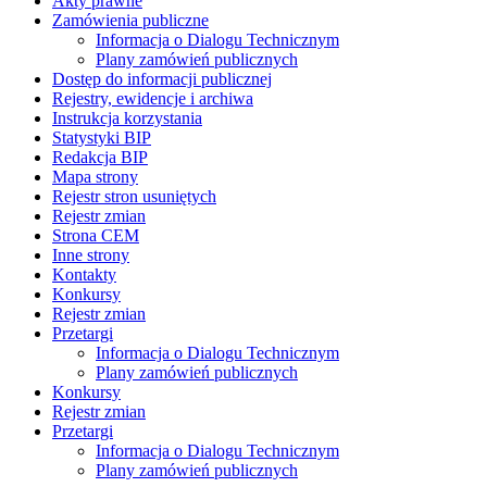
Akty prawne
Zamówienia publiczne
Informacja o Dialogu Technicznym
Plany zamówień publicznych
Dostęp do informacji publicznej
Rejestry, ewidencje i archiwa
Instrukcja korzystania
Statystyki BIP
Redakcja BIP
Mapa strony
Rejestr stron usuniętych
Rejestr zmian
Strona CEM
Inne strony
Kontakty
Konkursy
Rejestr zmian
Przetargi
Informacja o Dialogu Technicznym
Plany zamówień publicznych
Konkursy
Rejestr zmian
Przetargi
Informacja o Dialogu Technicznym
Plany zamówień publicznych