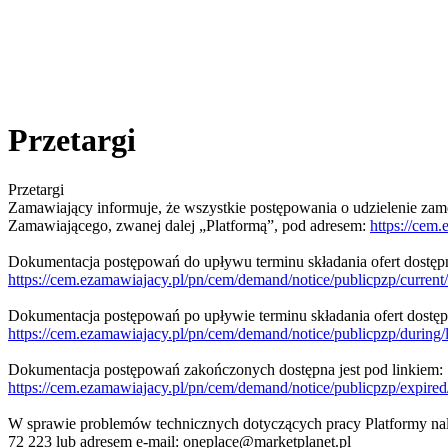
Przetargi
Przetargi
Zamawiający informuje, że wszystkie postępowania o udzielenie z
Zamawiającego, zwanej dalej „Platformą”, pod adresem:
https://cem
Dokumentacja postępowań do upływu terminu składania ofert dostępna
https://cem.ezamawiajacy.pl/pn/cem/demand/notice/publicpzp/cu
Dokumentacja postępowań po upływie terminu składania ofert dostępn
https://cem.ezamawiajacy.pl/pn/cem/demand/notice/publicpzp/du
Dokumentacja postępowań zakończonych dostępna jest pod linkiem:
https://cem.ezamawiajacy.pl/pn/cem/demand/notice/publicpzp/ex
W sprawie problemów technicznych dotyczących pracy Platformy nale
72 223 lub adresem e-mail: oneplace@marketplanet.pl