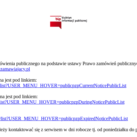
amówienia publicznego na podstawie ustawy Prawo zamówień publiczn
.ezamawiajacy.pl
 jest pod linkiem:
rrent/list?USER_MENU_HOVER=publicpzpCurrentNoticePublicList
a jest pod linkiem:
ring/list?USER_MENU_HOVER=publicpzpDuringNoticePublicList
pired/list?USER_MENU_HOVER=publicpzpExpiredNoticePublicList
ży kontaktować się z serwisem w dni robocze tj. od poniedziałku do 