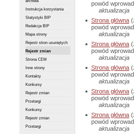
archiwa
powód wprowadz
Instrukcja korzystania
aktualizacja
Statystyki BIP
Strona główna
(
Redakcja BIP
powód wprowadz
aktualizacja
Mapa strony
Rejestr stron usuniętych
Strona główna
(
powód wprowadz
Rejestr zmian
aktualizacja
Strona CEM
Strona główna
(
Inne strony
powód wprowadz
Kontakty
aktualizacja
Konkursy
Strona główna
(
Rejestr zmian
powód wprowadz
Przetargi
aktualizacja
Konkursy
Strona główna
(
Rejestr zmian
powód wprowadz
Przetargi
aktualizacja