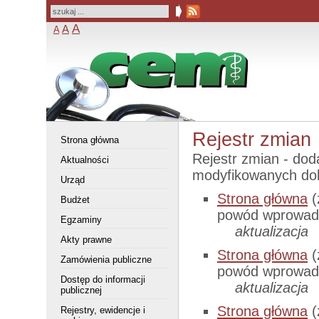
A
A
A
Rejestr zmian
Strona główna
Rejestr zmian - dod
Aktualności
modyfikowanych do
Urząd
Strona główna
(
Budżet
powód wprowadz
Egzaminy
aktualizacja
Akty prawne
Strona główna
(
Zamówienia publiczne
powód wprowadz
Dostęp do informacji
aktualizacja
publicznej
Strona główna
(
Rejestry, ewidencje i