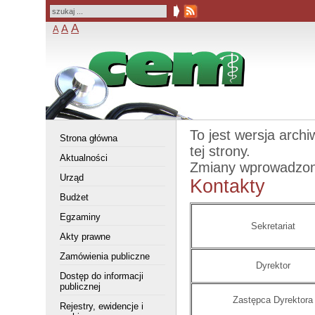
A
A
A
To jest wersja arch
Strona główna
tej strony.
Aktualności
Zmiany wprowadzo
Urząd
Kontakty
Budżet
Egzaminy
Sekretariat
Akty prawne
Zamówienia publiczne
Dyrektor
Dostęp do informacji
publicznej
Zastępca Dyrektora
Rejestry, ewidencje i