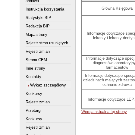
archiwa
Główna Księgowa
Instrukcja korzystania
Statystyki BIP
Redakcja BIP
Informacje dotyczące specja
Mapa strony
lekarzy i lekarzy denty
Rejestr stron usuniętych
Rejestr zmian
Informacje dotyczące specja
Strona CEM
diagnostów laboratoryjn
farmaceutów
Inne strony
Informacje dotyczące specjal
Kontakty
dziedzinach mających zasto
ochronie zdrowia
Wykaz szczegółowy
Konkursy
Informacje dotyczące LEP
Rejestr zmian
Przetargi
Wersja aktualna tej strony
Konkursy
Rejestr zmian