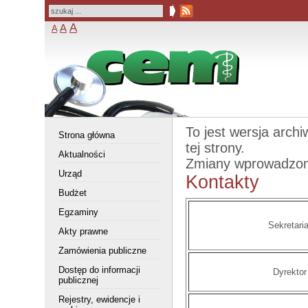
A
A
A
To jest wersja arch
Strona główna
tej strony.
Aktualności
Zmiany wprowadzo
Urząd
Kontakty
Budżet
Egzaminy
Sekretaria
Akty prawne
Zamówienia publiczne
Dostęp do informacji
Dyrektor
publicznej
Rejestry, ewidencje i