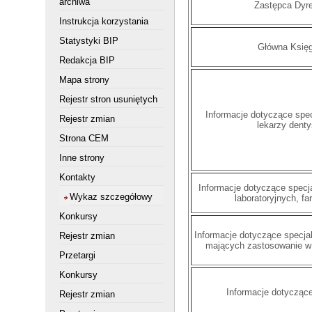
archiwa
Zastępca Dyre
Instrukcja korzystania
Statystyki BIP
Główna Księ
Redakcja BIP
Mapa strony
Rejestr stron usuniętych
Informacje dotyczące specj
Rejestr zmian
lekarzy dent
Strona CEM
Inne strony
Kontakty
Informacje dotyczące specja
Wykaz szczegółowy
laboratoryjnych, f
Konkursy
Informacje dotyczące specjal
Rejestr zmian
mających zastosowanie w 
Przetargi
Konkursy
Informacje dotycząc
Rejestr zmian