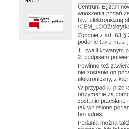
Przetargi
Centrum Egzaminów 
wnoszenia podań za
tzw. elektroniczną
/CEM_LODZ/skrytk
Zgodnie z art. 63 
podanie takie musi 
1. kwalifikowanym 
2. podpisem potwie
Powinno też zawiera
nie zostanie on pod
elektroniczny, z kt
W przypadku przekaz
otrzymanie za pomo
zostanie przesłane
tak wniesione podan
ten adres.
Podania można takż