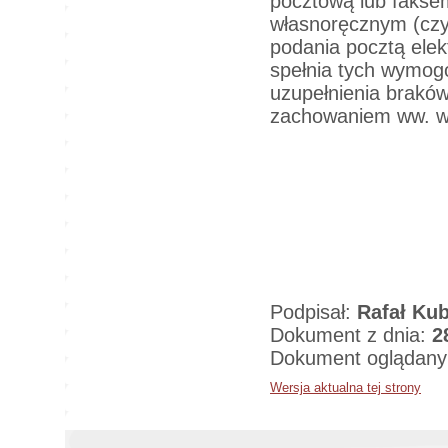
pocztową lub fakse
własnoręcznym (czy
podania pocztą elek
spełnia tych wymo
uzupełnienia braków
zachowaniem ww. w
Podpisał:
Rafał Kub
Dokument z dnia:
2
Dokument oglądany
Wersja aktualna tej strony