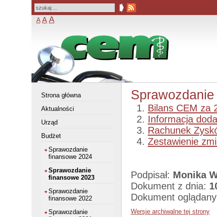
A
A
A
Sprawozdanie
Strona główna
Bilans CEM za 
Aktualności
Informacja dod
Urząd
Rachunek Zyskó
Budżet
Zestawienie zm
Sprawozdanie
finansowe 2024
Sprawozdanie
Podpisał:
Monika 
finansowe 2023
Dokument z dnia:
1
Sprawozdanie
Dokument oglądany
finansowe 2022
Wersje archiwalne tej strony
Sprawozdanie