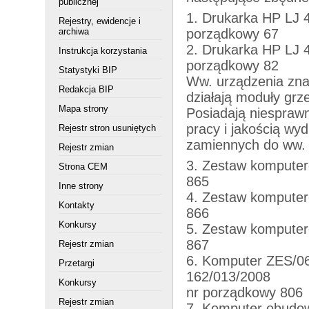
publicznej
1. Drukarka HP LJ 
Rejestry, ewidencje i
archiwa
porządkowy 67
2. Drukarka HP LJ 4
Instrukcja korzystania
porządkowy 82
Statystyki BIP
Ww. urządzenia znac
Redakcja BIP
działają moduły grz
Mapa strony
Posiadają niesprawn
pracy i jakością wy
Rejestr stron usuniętych
zamiennych do ww. 
Rejestr zmian
3. Zestaw komputer
Strona CEM
865
Inne strony
4. Zestaw komputer
Kontakty
866
Konkursy
5. Zestaw komputer
867
Rejestr zmian
6. Komputer ZES/0
Przetargi
162/013/2008
Konkursy
nr porządkowy 806
Rejestr zmian
7. Komputer obudow