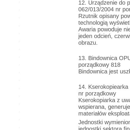
12. Urządzenie do pr
062/013/2004 nr p
Rzutnik opisany pow
technologią wyświetl
Awaria powoduje ni
jeden odcień, czerw
obrazu.
13. Bindownica OP
porządkowy 818
Bindownica jest us
14. Kserokopiearka
nr porządkowy
Kserokopiarka z uwa
wspierana, generuj
materiałów eksploat
Jednostki wymienion
jednostki sektora f