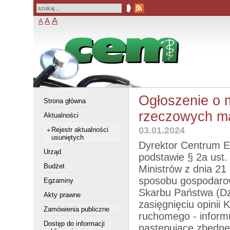
A
A
A
Ogłoszenie o 
Strona główna
rzeczowych m
Aktualności
03.01.2024
Rejestr aktualności
usuniętych
Dyrektor Centrum E
Urząd
podstawie § 2a ust.
Budżet
Ministrów z dnia 21
sposobu gospodaro
Egzaminy
Skarbu Państwa (Dz.
Akty prawne
zasięgnięciu opinii
Zamówienia publiczne
ruchomego - inform
Dostęp do informacji
następujące zbędne