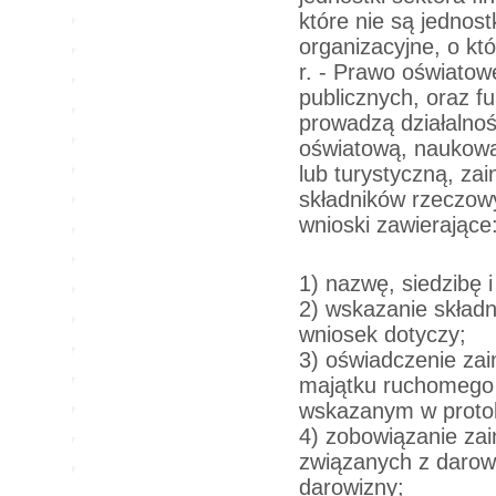
które nie są jednos
organizacyjne, o kt
r. - Prawo oświatow
publicznych, oraz f
prowadzą działalnoś
oświatową, naukow
lub turystyczną, z
składników rzeczo
wnioski zawierające
1) nazwę, siedzibę 
2) wskazanie skład
wniosek dotyczy;
3) oświadczenie za
majątku ruchomego 
wskazanym w proto
4) zobowiązanie za
związanych z darow
darowizny;