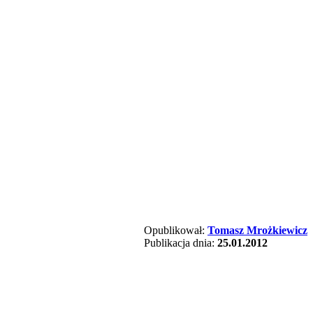
Opublikował:
Tomasz Mrożkiewicz
Publikacja dnia:
25.01.2012