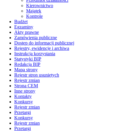
Przedmiot działalności
Kierownictwo
Majątek
Kontrole
Budżet
Egzaminy
Akty prawne
Zamówienia publiczne
Dostęp do informacji publicznej
Rejestry, ewidencje i archiwa
Instrukcja korzystania
Statystyki BIP
Redakcja BIP
Mapa strony
Rejestr stron usuniętych
Rejestr zmian
Strona CEM
Inne strony
Kontakty
Konkursy
Rejestr zmian
Przetargi
Konkursy
Rejestr zmian
Przetargi