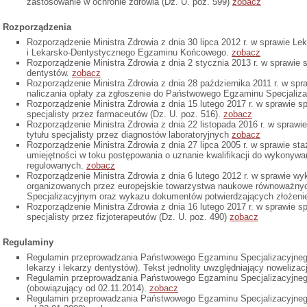
zastosowanie w ochronie zdrowia (Dz. U. poz. 599)
zobacz
Rozporządzenia
Rozporządzenie Ministra Zdrowia z dnia 30 lipca 2012 r. w sprawie 
i Lekarsko-Dentystycznego Egzaminu Końcowego.
zobacz
Rozporządzenie Ministra Zdrowia z dnia 2 stycznia 2013 r. w sprawie sp
dentystów.
zobacz
Rozporządzenie Ministra Zdrowia z dnia 28 października 2011 r. w spr
naliczania opłaty za zgłoszenie do Państwowego Egzaminu Specjaliz
Rozporządzenie Ministra Zdrowia z dnia 15 lutego 2017 r. w sprawie spe
specjalisty przez farmaceutów (Dz. U. poz. 516).
zobacz
Rozporządzenie Ministra Zdrowia z dnia 22 listopada 2016 r. w sprawie 
tytułu specjalisty przez diagnostów laboratoryjnych
zobacz
Rozporządzenie Ministra Zdrowia z dnia 27 lipca 2005 r. w sprawie sta
umiejętności w toku postępowania o uznanie kwalifikacji do wykony
regulowanych.
zobacz
Rozporządzenie Ministra Zdrowia z dnia 6 lutego 2012 r. w sprawie 
organizowanych przez europejskie towarzystwa naukowe równoważ
Specjalizacyjnym oraz wykazu dokumentów potwierdzających złożeni
Rozporządzenie Ministra Zdrowia z dnia 16 lutego 2017 r. w sprawie spe
specjalisty przez fizjoterapeutów (Dz. U. poz. 490)
zobacz
Regulaminy
Regulamin przeprowadzania Państwowego Egzaminu Specjalizacyjne
lekarzy i lekarzy dentystów). Tekst jednolity uwzględniający nowelizac
Regulamin przeprowadzania Państwowego Egzaminu Specjalizacyjneg
(obowiązujący od 02.11.2014).
zobacz
Regulamin przeprowadzania Państwowego Egzaminu Specjalizacyjne