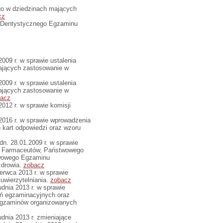
o w dziedzinach mających
cz
-Dentystycznego Egzaminu
09 r. w sprawie ustalenia
ających zastosowanie w
09 r. w sprawie ustalenia
ających zastosowanie w
acz
12 r. w sprawie komisji
016 r. w sprawie wprowadzenia
 kart odpowiedzi oraz wzoru
. 28.01.2009 r. w sprawie
o Farmaceutów, Państwowego
twowego Egzaminu
zdrowia.
zobacz
rwca 2013 r. w sprawie
 uwierzytelniania.
zobacz
nia 2013 r. w sprawie
ań egzaminacyjnych oraz
 egzaminów organizowanych
nia 2013 r. zmieniające