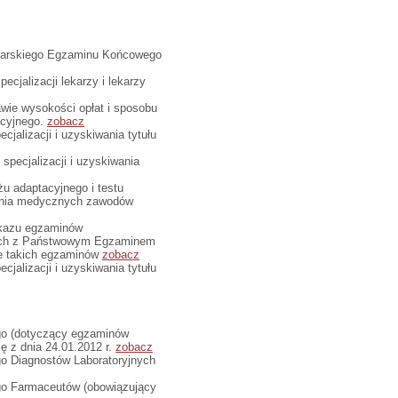
Lekarskiego Egzaminu Końcowego
ecjalizacji lekarzy i lekarzy
awie wysokości opłat i sposobu
acyjnego.
zobacz
cjalizacji i uzyskiwania tytułu
specjalizacji i uzyskiwania
żu adaptacyjnego i testu
wania medycznych zawodów
wykazu egzaminów
nych z Państwowym Egzaminem
e takich egzaminów
zobacz
cjalizacji i uzyskiwania tytułu
go (dotyczący egzaminów
ję z dnia 24.01.2012 r.
zobacz
o Diagnostów Laboratoryjnych
go Farmaceutów (obowiązujący