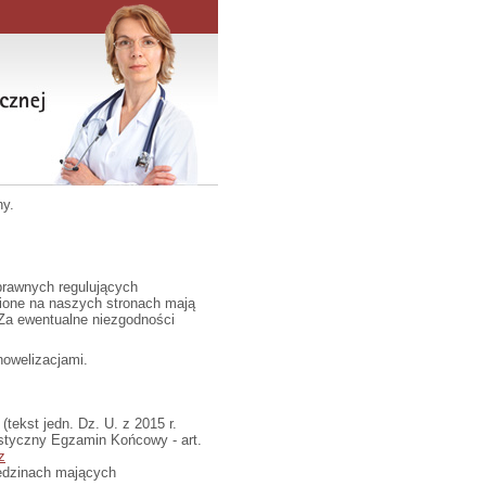
ny.
prawnych regulujących
nione na naszych stronach mają
 Za ewentualne niezgodności
owelizacjami.
(tekst jedn. Dz. U. z 2015 r.
ystyczny Egzamin Końcowy - art.
z
ziedzinach mających