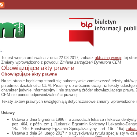
To jest wersja archiwalna z dnia 22.03.2017, zobacz
aktualną wersję
tej stro
Zmiany wprowadzono z powodu:
Zmiana zarządzeń Dyrektora CEM
Obowiązujące akty prawne
Obowiązujące akty prawne
Na tej stronie będziemy starali się sukcesywnie zamieszczać teksty aktów 
przedmiot działalności CEM. Prosimy o zwrócenie uwagi, iż teksty udostęp
charakter jedynie informacyjny i nie stanowią źródeł obowiązującego prawa.
CEM nie ponosi odpowiedzialności prawnej.
Teksty aktów prawnych uwzględniają dotychczasowe zmiany wprowadzone n
Ustawy
Ustawa z dnia 5 grudnia 1996 r. o zawodach lekarza i lekarza dentysty 
poz. 464, z późn. zm.). [Lekarski Egzamin Końcowy i Lekarsko-Dent
14a - 14e; Państwowy Egzamin Specjalizacyjny - art. 16r - 16x]
zobac
Ustawa z dnia 24 lutego 2017 r. o uzyskiwaniu tytułu specjalisty w d