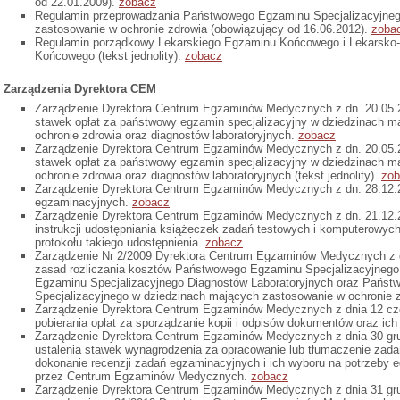
od 22.01.2009).
zobacz
Regulamin przeprowadzania Państwowego Egzaminu Specjalizacyjneg
zastosowanie w ochronie zdrowia (obowiązujący od 16.06.2012).
zoba
Regulamin porządkowy Lekarskiego Egzaminu Końcowego i Lekarsko
Końcowego (tekst jednolity).
zobacz
Zarządzenia Dyrektora CEM
Zarządzenie Dyrektora Centrum Egzaminów Medycznych z dn. 20.05.20
stawek opłat za państwowy egzamin specjalizacyjny w dziedzinach m
ochronie zdrowia oraz diagnostów laboratoryjnych.
zobacz
Zarządzenie Dyrektora Centrum Egzaminów Medycznych z dn. 20.05.20
stawek opłat za państwowy egzamin specjalizacyjny w dziedzinach m
ochronie zdrowia oraz diagnostów laboratoryjnych (tekst jednolity).
zob
Zarządzenie Dyrektora Centrum Egzaminów Medycznych z dn. 28.12.20
egzaminacyjnych.
zobacz
Zarządzenie Dyrektora Centrum Egzaminów Medycznych z dn. 21.12.2
instrukcji udostępniania książeczek zadań testowych i komputerowych
protokołu takiego udostępnienia.
zobacz
Zarządzenie Nr 2/2009 Dyrektora Centrum Egzaminów Medycznych z dn
zasad rozliczania kosztów Państwowego Egzaminu Specjalizacyjneg
Egzaminu Specjalizacyjnego Diagnostów Laboratoryjnych oraz Pańs
Specjalizacyjnego w dziedzinach mających zastosowanie w ochronie 
Zarządzenie Dyrektora Centrum Egzaminów Medycznych z dnia 12 cze
pobierania opłat za sporządzanie kopii i odpisów dokumentów oraz ich
Zarządzenie Dyrektora Centrum Egzaminów Medycznych z dnia 30 grud
ustalenia stawek wynagrodzenia za opracowanie lub tłumaczenie zad
dokonanie recenzji zadań egzaminacyjnych i ich wyboru na potrzeby
przez Centrum Egzaminów Medycznych.
zobacz
Zarządzenie Dyrektora Centrum Egzaminów Medycznych z dnia 31 grud