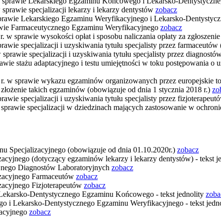
r. w sprawie Lekarskiego Egzaminu Końcowego i Lekarsko-Dentystyc
sprawie specjalizacji lekarzy i lekarzy dentystów
zobacz
 sprawie Lekarskiego Egzaminu Weryfikacyjnego i Lekarsko-Dentyst
prawie Farmaceutycznego Egzaminu Weryfikacyjnego
zobacz
 r. w sprawie wysokości opłat i sposobu naliczania opłaty za zgłosz
rawie specjalizacji i uzyskiwania tytułu specjalisty przez farmaceutów
sprawie specjalizacji i uzyskiwania tytułu specjalisty przez diagnostó
rawie stażu adaptacyjnego i testu umiejętności w toku postępowania
017 r. w sprawie wykazu egzaminów organizowanych przez europejs
łożenie takich egzaminów (obowiązuje od dnia 1 stycznia 2018 r.)
zo
awie specjalizacji i uzyskiwania tytułu specjalisty przez fizjoterapeu
 sprawie specjalizacji w dziedzinach mających zastosowanie w ochron
 Specjalizacyjnego (obowiązuje od dnia 01.10.2020r.)
zobacz
yjnego (dotyczący egzaminów lekarzy i lekarzy dentystów) - tekst j
jnego Diagnostów Laboratoryjnych
zobacz
izacyjnego Farmaceutów
zobacz
acyjnego Fizjoterapeutów
zobacz
ekarsko-Dentystycznego Egzaminu Końcowego - tekst jednolity
zoba
 i Lekarsko-Dentystycznego Egzaminu Weryfikacyjnego - tekst jedn
acyjnego
zobacz