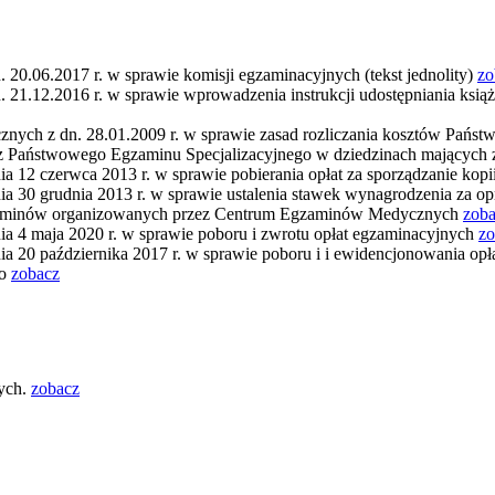
0.06.2017 r. w sprawie komisji egzaminacyjnych (tekst jednolity)
zo
1.12.2016 r. w sprawie wprowadzenia instrukcji udostępniania ksią
nych z dn. 28.01.2009 r. w sprawie zasad rozliczania kosztów Pań
z Państwowego Egzaminu Specjalizacyjnego w dziedzinach mających 
12 czerwca 2013 r. w sprawie pobierania opłat za sporządzanie kopi
30 grudnia 2013 r. w sprawie ustalenia stawek wynagrodzenia za op
egzaminów organizowanych przez Centrum Egzaminów Medycznych
zob
 4 maja 2020 r. w sprawie poboru i zwrotu opłat egzaminacyjnych
zo
20 października 2017 r. w sprawie poboru i i ewidencjonowania opł
go
zobacz
ych.
zobacz