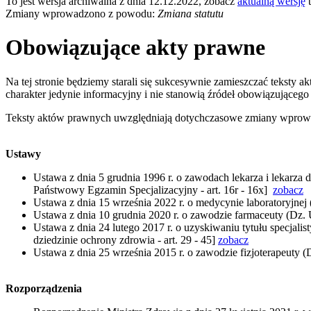
To jest wersja archiwalna z dnia 12.12.2022, zobacz
aktualną wersję
t
Zmiany wprowadzono z powodu:
Zmiana statutu
Obowiązujące akty prawne
Na tej stronie będziemy starali się sukcesywnie zamieszczać teksty
charakter jedynie informacyjny i nie stanowią źródeł obowiązujące
Teksty aktów prawnych uwzględniają dotychczasowe zmiany wprow
Ustawy
Ustawa z dnia 5 grudnia 1996 r. o zawodach lekarza i lekarza
Państwowy Egzamin Specjalizacyjny - art. 16r - 16x]
zobacz
Ustawa z dnia 15 września 2022 r. o medycynie laboratoryjne
Ustawa z dnia 10 grudnia 2020 r. o zawodzie farmaceuty (Dz. 
Ustawa z dnia 24 lutego 2017 r. o uzyskiwaniu tytułu specjal
dziedzinie ochrony zdrowia - art. 29 - 45]
zobacz
Ustawa z dnia 25 września 2015 r. o zawodzie fizjoterapeuty (D
Rozporządzenia