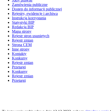
Akty prawne
Zamówienia publiczne
Dostęp do informacji publicznej
Rejestry, ewidencje i archiwa
Instrukcja korzystania
Statystyki BIP
Redakcja BIP
Mapa strony
Rejestr stron usuniętych
Rejestr zmian
Strona CEM
Inne strony
Kontakty
Konkursy
Rejestr zmian
Przetargi
Konkursy
Rejestr zmian
Przetargi