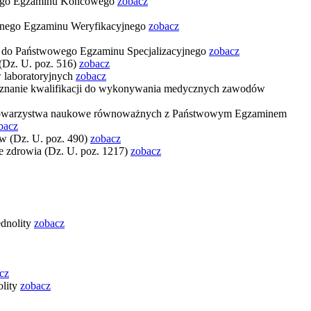
znego Egzaminu Końcowego
zobacz
ycznego Egzaminu Weryfikacyjnego
zobacz
enie do Państwowego Egzaminu Specjalizacyjnego
zobacz
 (Dz. U. poz. 516)
zobacz
w laboratoryjnych
zobacz
 o uznanie kwalifikacji do wykonywania medycznych zawodów
kie towarzystwa naukowe równoważnych z Państwowym Egzaminem
bacz
tów (Dz. U. poz. 490)
zobacz
ie zdrowia (Dz. U. poz. 1217)
zobacz
ednolity
zobacz
cz
olity
zobacz