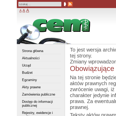
A
A
A
To jest wersja arch
Strona główna
tej strony.
Aktualności
Zmiany wprowadzo
Urząd
Obowiązujące 
Budżet
Na tej stronie będz
Egzaminy
aktów prawnych reg
Akty prawne
zwrócenie uwagi, iż
Zamówienia publiczne
charakter jedynie i
prawa. Za ewentual
Dostęp do informacji
publicznej
prawnej.
Rejestry, ewidencje i
Teksty aktów prawn