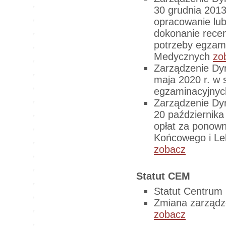
30 grudnia 2013
opracowanie lu
dokonanie recen
potrzeby egzam
Medycznych
zo
Zarządzenie Dy
maja 2020 r. w 
egzaminacyjny
Zarządzenie Dy
20 października
opłat za ponow
Końcowego i L
zobacz
Statut CEM
Statut Centru
Zmiana zarządz
zobacz