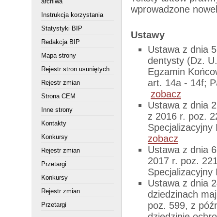
archiwa
wprowadzone noweli
Instrukcja korzystania
Statystyki BIP
Ustawy
Redakcja BIP
Ustawa z dnia 5
Mapa strony
dentysty (Dz. U.
Rejestr stron usuniętych
Egzamin Końcow
art. 14a - 14f; 
Rejestr zmian
zobacz
Strona CEM
Ustawa z dnia 27
Inne strony
z 2016 r. poz. 
Kontakty
Specjalizacyjny
Konkursy
zobacz
Ustawa z dnia 6
Rejestr zmian
2017 r. poz. 22
Przetargi
Specjalizacyjny
Konkursy
Ustawa z dnia 24
Rejestr zmian
dziedzinach maj
poz. 599, z póź
Przetargi
dziedzinie ochro