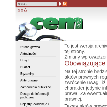
A
A
A
To jest wersja arch
Strona główna
tej strony.
Aktualności
Zmiany wprowadzo
Urząd
Obowiązujące 
Budżet
Na tej stronie będz
Egzaminy
aktów prawnych reg
Akty prawne
zwrócenie uwagi, iż
Zamówienia publiczne
charakter jedynie i
prawa. Za ewentual
Dostęp do informacji
publicznej
prawnej.
Rejestry, ewidencje i
Teksty aktów prawn