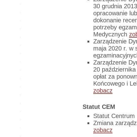
30 grudnia 2013
opracowanie lu
dokonanie recen
potrzeby egzam
Medycznych
zo
Zarządzenie Dy
maja 2020 r. w 
egzaminacyjny
Zarządzenie Dy
20 października
opłat za ponow
Końcowego i L
zobacz
Statut CEM
Statut Centru
Zmiana zarządz
zobacz