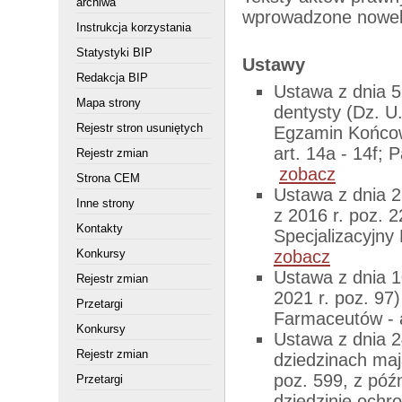
archiwa
wprowadzone noweli
Instrukcja korzystania
Statystyki BIP
Ustawy
Redakcja BIP
Ustawa z dnia 5
Mapa strony
dentysty (Dz. U.
Rejestr stron usuniętych
Egzamin Końcow
art. 14a - 14f; 
Rejestr zmian
zobacz
Strona CEM
Ustawa z dnia 27
Inne strony
z 2016 r. poz. 
Kontakty
Specjalizacyjny
Konkursy
zobacz
Ustawa z dnia 1
Rejestr zmian
2021 r. poz. 97
Przetargi
Farmaceutów - a
Konkursy
Ustawa z dnia 24
Rejestr zmian
dziedzinach maj
poz. 599, z póź
Przetargi
dziedzinie ochro