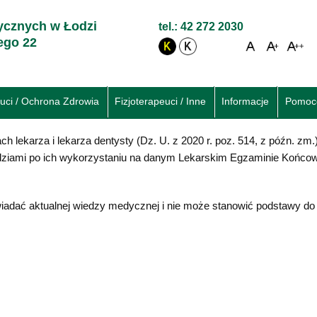
cznych w Łodzi
tel.: 42 272 2030
iego 22
uci / Ochrona Zdrowia
Fizjoterapeuci / Inne
Informacje
Pomoc
dach lekarza i lekarza dentysty (Dz. U. z 2020 r. poz. 514, z późn. 
iedziami po ich wykorzystaniu na danym Lekarskim Egzaminie Końco
adać aktualnej wiedzy medycznej i nie może stanowić podstawy do