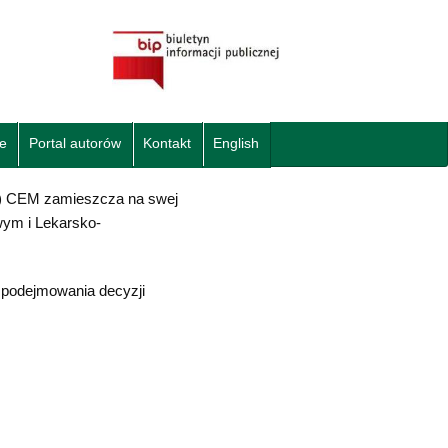
e
Portal autorów
Kontakt
English
zm.) CEM zamieszcza na swej
wym i Lekarsko-
 podejmowania decyzji