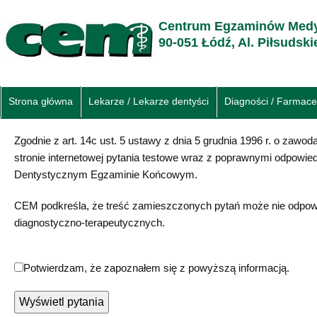
Centrum Egzaminów Medy
90-051 Łódź, Al. Piłsudsk
Strona główna
Lekarze / Lekarze dentyści
Diagności / Farmace
Zgodnie z art. 14c ust. 5 ustawy z dnia 5 grudnia 1996 r. o zawo
stronie internetowej pytania testowe wraz z poprawnymi odpow
Dentystycznym Egzaminie Końcowym.
CEM podkreśla, że treść zamieszczonych pytań może nie odpowi
diagnostyczno-terapeutycznych.
Potwierdzam, że zapoznałem się z powyższą informacją.