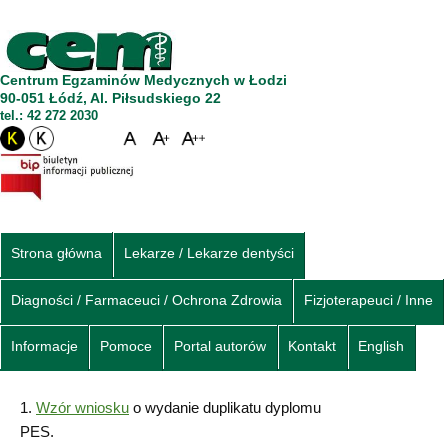
Centrum Egzaminów Medycznych w Łodzi
90-051 Łódź, Al. Piłsudskiego 22
tel.: 42 272 2030
Strona główna
Lekarze / Lekarze dentyści
Diagności / Farmaceuci / Ochrona Zdrowia
Fizjoterapeuci / Inne
Informacje
Pomoce
Portal autorów
Kontakt
English
1.
Wzór wniosku
o wydanie duplikatu dyplomu
PES.